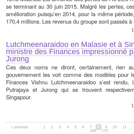
se terminant au 30 juin 2015. Malgré les pertes, ces
amélioration puisqu’en 2014, pour la même période, 
170,4 millions. Les revenus du groupe sont passés 
1
Lutchmeenaraidoo en Malasie et à Si
ministre des Finances impressionné p
Jurong
Ces deux noms ne diront, cer­taine­ment, rien a
gouvernement les voit comme des modèles pour le
Finances Vishnu Lutch­mee­naraidoo s’est rendu, 
Putrajaya et Jurong qui se trouvent respective
Singapour.
1
‹‹ previous
1
2
3
4
5
6
7
8
9
10
11
...
169
170