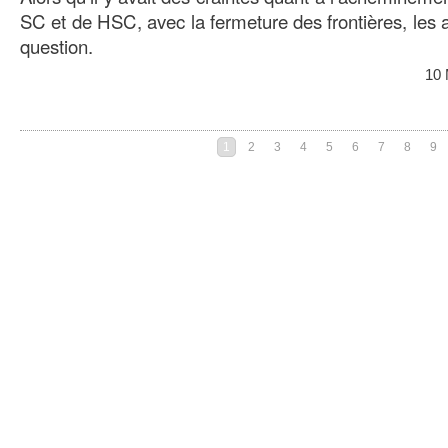
SC et de HSC, avec la fermeture des frontières, les a
question.
10 
1
2
3
4
5
6
7
8
9