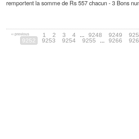
remportent la somme de Rs 557 chacun - 3 Bons n
1
2
3
4
...
9248
9249
925
‹‹ previous
9252
9253
9254
9255
...
9266
926