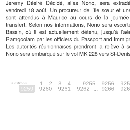
Jeremy Désiré Décidé, alias Nono, sera extra
vendredi 18 août. Un procureur de l’île sœur et u
sont attendus à Maurice au cours de la journée
transfert. Selon nos informations, Nono sera escort
Bassin, où il est actuellement détenu, jusqu’à l’a
Ramgoolam par les officiers du Passport and Immigrat
Les autorités réunionnaises prendront la relève à s
Nono sera embarqué sur le vol MK 228 vers St-Denis. 
1
2
3
4
...
9255
9256
925
‹‹ previous
9259
9260
9261
9262
...
9266
926