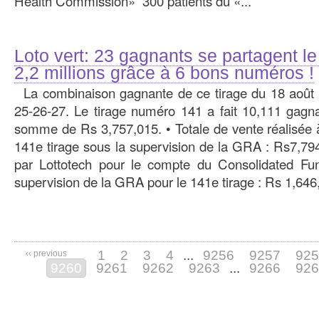
Health Commission» 300 patients du «...
Loto vert: 23 gagnants se partagent l
2,2 millions grâce à 6 bons numéros !
La combinaison gagnante de ce tirage du 18 août 2
25-26-27. Le tirage numéro 141 a fait 10,111 gagna
somme de Rs 3,757,015. • Totale de vente réalisée à
141e tirage sous la supervision de la GRA : Rs7,794
par Lottotech pour le compte du Consolidated Fun
supervision de la GRA pour le 141e tirage : Rs 1,64
1
2
3
4
...
9256
9257
925
‹‹ previous
9260
9261
9262
9263
...
9266
926